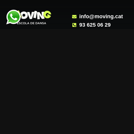
info@moving.cat
93 625 06 29
635 857 776
movingescoladansa
Ctra. de Ribes, 83
Corro d´Avall Les
Franqueses del
Vallès, Barcelona
Copyright © 2026 Moving
diseñado por
JO BRAND